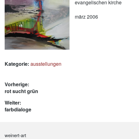
evangelischen kirche
märz 2006
Kategorie:
ausstellungen
Beitrags-
Vorherige:
Vorheriger
rot sucht grün
Navigation
Beitrag:
Weiter:
Nächster
farbdialoge
Beitrag:
weinert-art